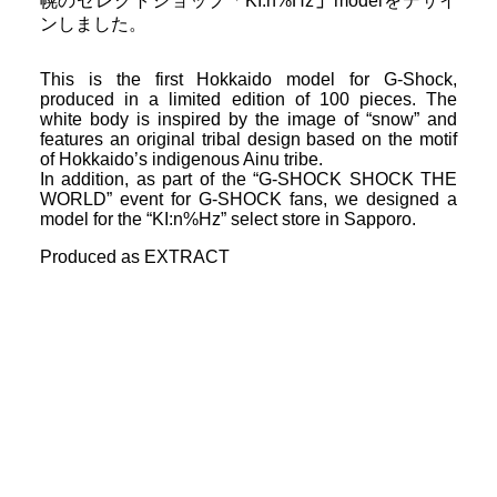
幌のセレクトショップ「KI:n%Hz
」
modelをデザイ
ンしました。
This is the first Hokkaido model for G-Shock,
produced in a limited edition of 100 pieces. The
white body is inspired by the image of “snow” and
features an original tribal design based on the motif
of Hokkaido’s indigenous Ainu tribe.
In addition, as part of the “G-SHOCK SHOCK THE
WORLD” event for G-SHOCK fans, we designed a
model for the “KI:n%Hz” select store in Sapporo.
Produced as EXTRACT